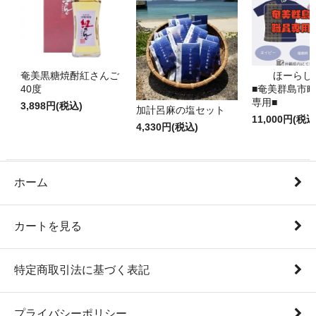
奄美黒糖焼酎紅さんご
ほーらし
40度
■奄美群島市
専用■
3,898円(税込)
加計呂麻の塩セット
11,000円(税込
4,330円(税込)
ホーム
カートを見る
特定商取引法に基づく表記
プライバシーポリシー