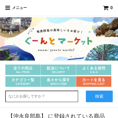
0
メニュー
黒糖関連商品
奄美大島
黒糖焼酎
詰合せギフト
調味料
飲料品・ミキ
生鮮・冷凍品
その他食品
紬製品
アクセサリー
雑貨
スイーツ
喜界島
徳之島
沖永良部島
与論島
検索
【沖永良部島】 に登録されている商品