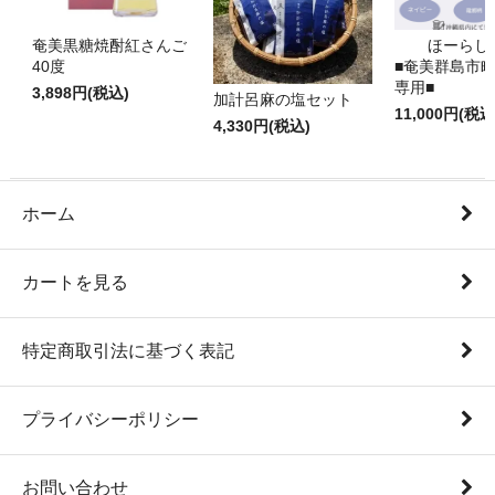
奄美黒糖焼酎紅さんご
ほーらし
40度
■奄美群島市
専用■
3,898円(税込)
加計呂麻の塩セット
11,000円(税込
4,330円(税込)
ホーム
カートを見る
特定商取引法に基づく表記
プライバシーポリシー
お問い合わせ