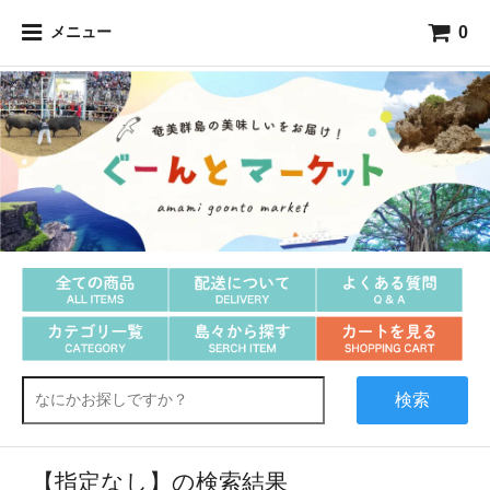
0
メニュー
黒糖関連商品
奄美大島
黒糖焼酎
詰合せギフト
調味料
飲料品・ミキ
生鮮・冷凍品
その他食品
紬製品
アクセサリー
雑貨
スイーツ
喜界島
徳之島
沖永良部島
与論島
検索
【指定なし】の検索結果