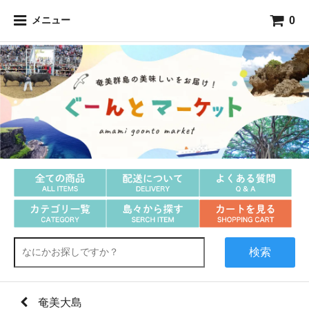
0
メニュー
黒糖関連商品
奄美大島
黒糖焼酎
詰合せギフト
調味料
飲料品・ミキ
生鮮・冷凍品
その他食品
紬製品
アクセサリー
雑貨
スイーツ
喜界島
徳之島
沖永良部島
与論島
検索
奄美大島