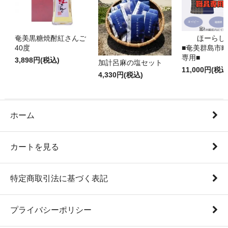
奄美黒糖焼酎紅さんご
ほーらし
40度
■奄美群島市
専用■
3,898円(税込)
加計呂麻の塩セット
11,000円(税込
4,330円(税込)
ホーム
カートを見る
特定商取引法に基づく表記
プライバシーポリシー