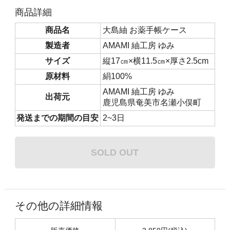
商品詳細
商品名
大島紬 お薬手帳ケース
製造者
AMAMI 紬工房 ゆみ
サイズ
縦17㎝×横11.5㎝×厚さ2.5cm
原材料
絹100%
AMAMI 紬工房 ゆみ
出荷元
鹿児島県奄美市名瀬小俣町
発送までの期間の目安
2~3日
SOLD OUT
その他の詳細情報